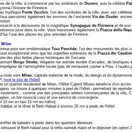
es de la ville, à commencer par les extérieurs du
Duomo
, puis le célèbre
Pal
açonna l’histoire de Florence.
’au mythique
Ponte Vecchio
, l’un des symboles de la ville, avec ses célèbre
Vous parcourrez également les environs de l’ancienne
Via dei Giudei
, ancien
motion.
consacré à la découverte de la magnifique
Synagogue de Florence
et de son
ésence juive dans la ville. Vous traverserez également la
Piazza della Rep
rd’hui l’une des places les plus animées de Florence.
à Milan
connue pour son emblématique
Tour Penchée
, l’un des monuments les plus cé
ural exceptionnel ainsi que les superbes extérieurs de la
Piazza dei Cavalier
 l’une des plus belles places historiques de Toscane.
charmant
Borgo Stretto
, élégante rue animée bordée d’arcades, de boutiques e
’imprégner de l’atmosphère locale.(pas de restaurant casher à Pise, il faudra p
la route vers
Milan
, capitale italienne de la mode, du design et du dynamism
4*,
(
voir le site de l'hôtel
)
s un quartier résidentiel de Milan, l’Hôtel Capitol Milano bénéficie d’un accès 
agano se trouve à quelques minutes à pied de l’hôtel - permettant de rejoindre
 seulement- . comme une des principales artères commerçantes de la ville, Cor
ées, un bar musical cosy et une service de conciergerie.
ron 10 mn en taxi 15 mn en métro).
chabbat et le dîner le Beth Habad à environ 20 mn à pieds de l'hôtel
profiter de balades à pieds dans les quartiers alentours.
retrouver le Beth habad pour la tefila samedi matin et le déjeuner (en option 