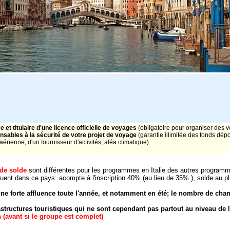
 et titulaire d'une licence officielle de voyages
(obligatoire pour organiser des 
nsables à la sécurité de votre projet de voyage
(garantie illimitée des fonds dé
érienne, d'un fournisseur d'activités, aléa climatique)
 de solde
sont différentes pour les programmes en Italie des autres program
iquent dans ce pays: acompte à l'inscription 40% (au lieu de 35% ), solde au plu
 une forte affluence toute l'année, et notamment en été; le nombre de cham
structures touristiques qui ne sont cependant pas partout au niveau de 
n (avant si le groupe est complet)