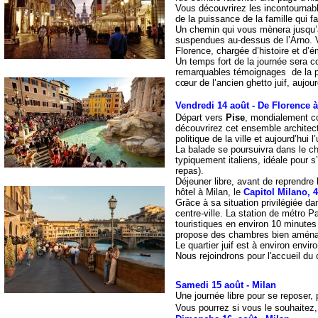
Vous découvrirez les incontournabl
de la puissance de la famille qui f
Un chemin qui vous mènera jusqu
suspendues au-dessus de l’Arno. 
Florence, chargée d’histoire et d’é
Un temps fort de la journée sera 
remarquables témoignages de la pr
cœur de l’ancien ghetto juif, aujou
Vendredi 14 août - De Florence 
Départ vers
Pise
, mondialement 
découvrirez cet ensemble architect
politique de la ville et aujourd’hui
La balade se poursuivra dans le 
typiquement italiens, idéale pour s
repas).
Déjeuner libre, avant de reprendre 
hôtel à Milan, le
Capitol Milano, 
Grâce à sa situation privilégiée dan
centre-ville. La station de métro P
touristiques en environ 10 minutes
propose des chambres bien aménag
Le quartier juif est à environ envi
Nous rejoindrons pour l'accueil du 
Samedi 15 août -
Milan
Une journée libre pour se reposer, 
Vous pourrez si vous le souhaitez, 