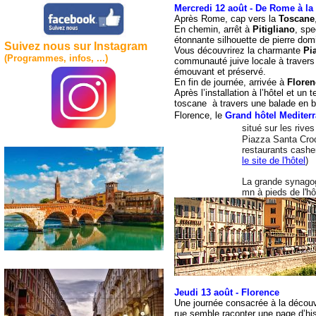
Mercredi 12 août - De Rome à la
Après Rome, cap vers la
Toscane
En chemin, arrêt à
Pitigliano
, sp
étonnante silhouette de pierre domi
Suivez nous sur Instagram
Vous découvrirez la charmante
Pi
(Programmes, infos, ...)
communauté juive locale à travers
émouvant et préservé.
En fin de journée, arrivée à
Floren
Après l’installation à l’hôtel et un
toscane à travers une balade en 
Florence, le
Grand hôtel Mediter
situé sur les rives
			Piazza Santa Croce, à 15 mn à pieds du Ponte Vecchio et des 

			restaurants cashe
			le site de l'hôtel
)
			La grande synagogue de Florence et des restaurants cashers sont à 15 

			mn à pieds de l'
Jeudi 13 août - Florence
Une journée consacrée à la décou
rue semble raconter une page d’his