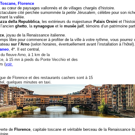
 Toscane, Florence
, au cœur de paysages vallonnés et de villages chargés d’histoire.
ectaculaire cité perchée surnommée
la petite Jérusalem
, célèbre pour son rich
nant la vallée.
azza della Repubblica
, les extérieurs du majestueux
Palais Orsini
et l’histo
 l’ancien
ghetto
, la
synagogue
et le
musée juif
, témoins d’un patrimoine par
ce
, joyau de la Renaissance italienne.
 temps libre pour commencer à profiter de la ville à votre rythme, vous pourrez 
bateau
sur l’Arno
(selon horaires, éventuellement avant l’installation à l’hôtel)
raneo
, 4*. Il est central,
 du fleuve Arno, à 1 km de la 

rs (
voir 

hôtel, quelques minutes en taxi.
verte de
Florence
, capitale toscane et véritable berceau de la Renaissance i
toire.