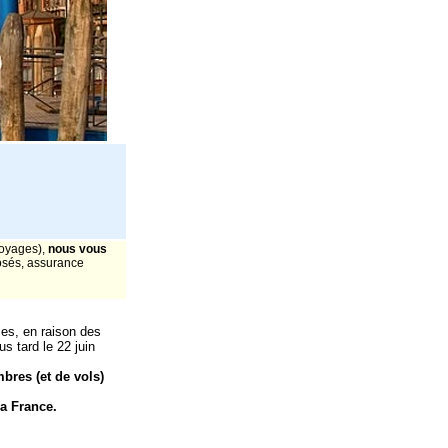
voyages),
nous vous
posés, assurance
mes, en raison des
s tard le 22 juin
bres (et de vols)
la France.