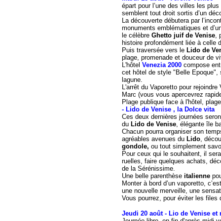
épart pour l’une des villes les pl
semblent tout droit sortis d’un dé
La découverte débutera par l’inco
monuments emblématiques et d’une
le célèbre
Ghetto juif de Venise
, 
histoire profondément liée à celle de
Puis traversée vers le
Lido de Ve
plage, promenade et douceur de viv
L'hôtel
Venezia 2000
compose
ent
cet hôtel de style "Belle Epoque",
lagune.
L'arrêt du Vaporetto pour rejoindr
Marc (vous vous apercevrez rapidem
Plage publique face à l'hôtel, pla
- Lido de Venise , la Dolce vita
Ces deux dernières journées seron
du
Lido de Venise
, élégante île b
Chacun pourra organiser son temps 
agréables avenues du
Lido
, décou
gondole,
ou tout simplement savou
Pour ceux qui le souhaitent, il se
ruelles, faire quelques achats, dé
de la Sérénissime.
Une belle parenthèse
italienne
pou
Monter à bord d’un vaporetto, c’est
une nouvelle merveille, une sensati
Vous pourrez, pour éviter les files
Jeudi 20 août - Lio de Venise et 
Journée libre, en fin d'après midi v