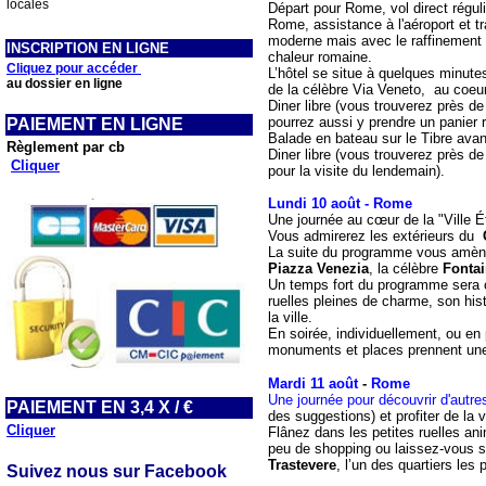
locales
Départ pour Rome, vol direct régul
Rome, assistance à l'aéroport et tra
moderne mais avec le raffinement 
INSCRIPTION EN LIGNE
chaleur romaine.
Cliquez pour accéder
L’hôtel se situe à quelques minutes
au dossier en ligne
de la célèbre Via Veneto, au coeur
Diner libre (vous trouverez près 
pourrez aussi y prendre un panier r
PAIEMENT EN LIGNE
Balade en bateau sur le Tibre avan
Règlement par cb
Diner libre (vous trouverez près d
Cliquer
pour la visite du lendemain).
Lundi 10 août -
Rome
Une journée au cœur de la "Ville 
Vous admirerez les extérieurs du
La suite du programme vous amènera
Piazza Venezia
, la célèbre
Fontai
Un temps fort du programme sera
ruelles pleines de charme, son his
la ville.
En soirée, individuellement, ou en
monuments et places prennent une a
Mardi 11 août
-
Rome
Une journée pour découvrir d'autre
PAIEMENT EN 3,4 X / €
des suggestions) et profiter de la vi
Cliquer
Flânez dans les petites ruelles ani
peu de shopping ou laissez-vous si
Trastevere
, l’un des quartiers les
Suivez nous sur Facebook