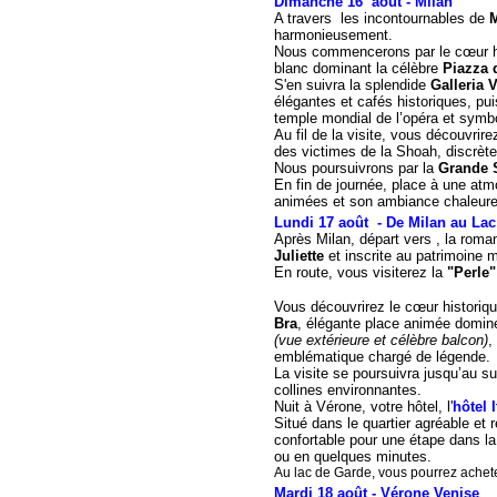
Dimanche 16 août -
Milan
A travers les incontournables de
M
harmonieusement.
Nous commencerons par le cœur his
blanc dominant la célèbre
Piazza
S'en suivra la splendide
Galleria 
élégantes et cafés historiques, pu
temple mondial de l’opéra et symbo
Au fil de la visite, vous découvri
des victimes de la Shoah, discrètem
Nous poursuivrons par la
Grande 
En fin de journée, place à une at
animées et son ambiance chaleureus
Lundi 17 août - De Milan au Lac
Après Milan, départ vers , la roma
Juliette
et inscrite au patrimoine
En route, vous visiterez la
"Perle"
Vous découvrirez le cœur historiq
Bra
, élégante place animée domin
(vue extérieure et célèbre balcon)
,
emblématique chargé de légende.
La visite se poursuivra jusqu’au 
collines environnantes.
Nuit à Vérone, votre hôtel, l'
hôtel I
Situé dans le quartier agréable et 
confortable pour une étape dans la
ou en quelques minutes.
Au lac de Garde, vous pourrez achete
Mardi 18 août - Vérone Venise