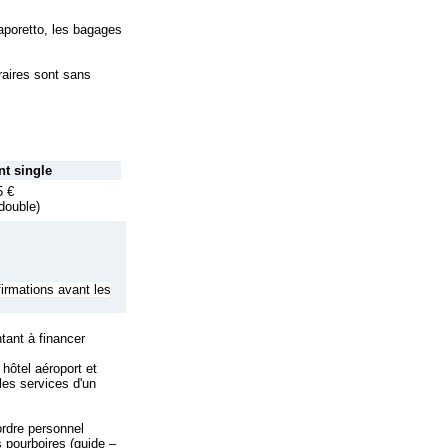
aporetto, les bagages
raires sont sans
t single
5 €
 double)
firmations avant les
ntant à financer
 hôtel aéroport et
 les services d'un
ordre personnel
 pourboires (guide –