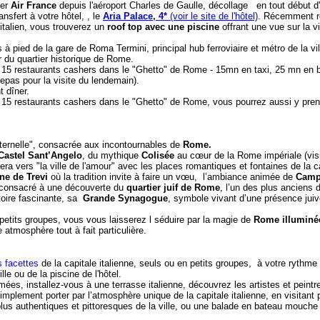
ier
Air France
depuis l'aéroport Charles de Gaulle, décollage en tout début d'
nsfert à votre hôtel, , le
Aria Palace, 4*
(voir le site de l'hôtel)
. Récemment r
italien, vous trouverez un
roof top avec une piscine
offrant une vue sur la vi
 à pied de la gare de Roma Termini, principal hub ferroviaire et métro de la vi
 du quartier historique de Rome.
de 15 restaurants cashers dans le "Ghetto" de Rome -
15mn en taxi, 25 mn en 
epas pour la visite du lendemain).
t dîner.
e 15 restaurants cashers dans le "Ghetto" de Rome, vous pourrez aussi y pren
Éternelle", consacrée aux incontournables de
Rome.
Castel Sant’Angelo
, du mythique
Colisée
au cœur de la Rome impériale (visit
 vers "la ville de l'amour" avec les places romantiques et fontaines de la cap
ne de Trevi
où la tradition invite à faire un vœu, l’ambiance animée de
Campo
 consacré à une découverte du
quartier juif de Rome
, l’un des plus anciens
toire fascinante, sa
Grande Synagogue
, symbole vivant d’une présence juiv
 petits groupes, vous vous laisserez l séduire par la magie de
Rome illuminé
tmosphère tout à fait particulière.
s facettes
de la capitale italienne, seuls ou en petits groupes, à votre rythme
lle ou de la piscine de l'hôtel.
mées, installez-vous à une terrasse italienne, découvrez les artistes et peintre
mplement porter par l’atmosphère unique de la capitale italienne, en visitant
 plus authentiques et pittoresques de la ville, ou une balade en bateau mouche 