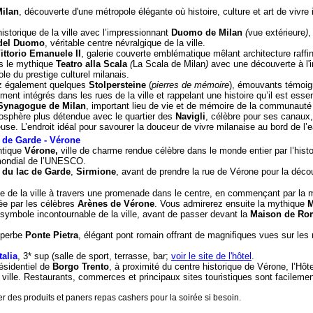
ilan
, découverte d'une métropole élégante où histoire, culture et art de vivre 
torique de la ville avec l’impressionnant
Duomo de Milan
(
vue extérieure
)
,
 del Duomo
, véritable centre névralgique de la ville.
Vittorio Emanuele II
, galerie couverte emblématique mêlant architecture raffi
is le mythique
Teatro alla Scala
(
La Scala de Milan
)
avec une découverte à l'in
le du prestige culturel milanais.
rez également quelques
Stolpersteine
(
pierres de mémoire
), émouvants témoig
ent intégrés dans les rues de la ville et rappelant une histoire qu’il est essen
Synagogue de Milan
, important lieu de vie et de mémoire de la communauté 
mosphère plus détendue avec le quartier des
Navigli
, célèbre pour ses canaux
e. L’endroit idéal pour savourer la douceur de vivre milanaise au bord de l’e
 de Garde - Vérone
ntique
Vérone,
ville de charme rendue célèbre dans le monde entier par l’hist
 mondial de l’UNESCO.
 du lac de Garde
,
Sirmione
, avant de prendre la rue de Vérone pour la décou
ue de la ville à travers une promenade dans le centre, en commençant par la
ée par les célèbres
Arènes de Vérone
. Vous admirerez ensuite la mythique
M
 symbole incontournable de la ville, avant de passer devant la
Maison de Ro
superbe
Ponte Pietra
, élégant pont romain offrant de magnifiques vues sur les r
talia
, 3* sup (salle de sport, terrasse, bar;
voir le site de l'hôtel
.
résidentiel de
Borgo Trento
, à proximité du centre historique de Vérone, l’Hôtel
 ville. Restaurants, commerces et principaux sites touristiques sont facileme
r des produits et paners repas cashers pour la soirée si besoin.