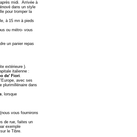
après midi. Arrivée à
énové dans un style
lle pour tromper la
lle, à 15 mn à pieds
bus ou métro-
vous
dre un panier repas
e extérieure ).
itale italienne :
 de’ Fiori
.
 d’Europe, avec ses
e plurimillénaire dans
e
, lorsque
 (nous vous fournirons
s de rue, faites un
 par exemple
sur le Tibre.