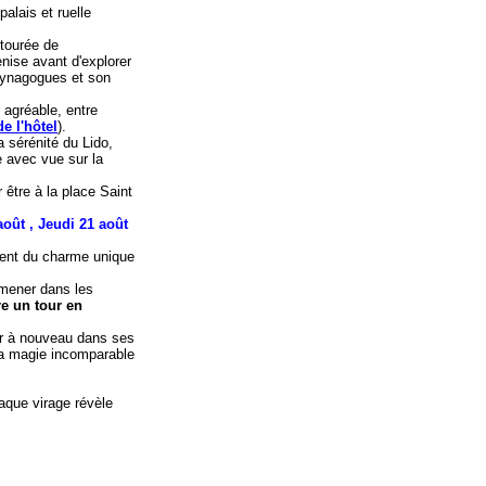
palais et ruelle
ntourée de
ise avant d'explorer
 synagogues et son
r agréable, entre
de l'hôtel
).
a sérénité du Lido,
e avec vue sur la
être à la place Saint
août ,
Jeudi 21 août
ement du charme unique
omener dans les
re un tour en
er à nouveau dans ses
 la magie incomparable
haque virage révèle