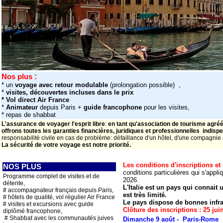
:
Nos plus
* un
voyage avec retour modulable
(prolongation possible)
,
*
visites, découvertes incluses dans le prix
* Vol direct Air France
*
Animateur
depuis Paris +
guide francophone
pour les visites,
* repas de shabbat
L'assurance de voyager l'esprit libre
:
en tant qu'association de tourisme agréée
offrons toutes les garanties financières, juridiques et professionnelles
indispe
responsabilité civile en cas de problème: défaillance d'un hôtel, d'une compagnie a
La sécurité de votre voyage est notre priorité.
Les conditions d'inscriptions et
NOS PLUS
conditions particulières qui s'appl
P
rogramme complet de visites et de
2026.
détente,
L'Italie est un pays qui connait
# accompagnateur français depuis Paris,
est très limité.
# hôtels de qualité, vol régulier
Air France
Le pays dispose de bonnes infra
# visites et excursions avec guide
Clôture des inscriptions : 25 jui
diplômé francophone,
# Shabbat avec les communautés juives
Dimanche 9 août - Paris-Rome