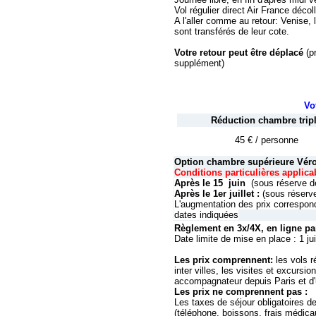
Vol régulier direct Air France déco
A l'aller comme au retour: Venise,
sont transférés de leur cote.
Votre retour peut être déplacé
(p
supplément)
Vo
Réduction chambre trip
45 € / personne
Option chambre supérieure Vér
Conditions particulières applica
Après le 15 juin
(sous réserve d
Après le 1er juillet :
(sous réserv
L'augmentation des prix correspond
dates indiquées
Règlement en 3x/4X‚ en ligne pa
Date limite de mise en place : 1 ju
Les prix comprennent:
les vols r
inter villes, les visites et excursi
accompagnateur depuis Paris et d'u
Les prix ne comprennent pas :
Les taxes de séjour obligatoires d
(téléphone, boissons, frais médica