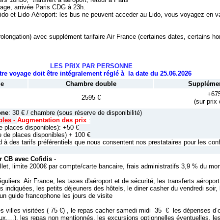
llage, arrivée Paris CDG à 23h.
 lido et Lido-Aéroport: les bus ne peuvent acceder au Lido, vous voyagez en v
rolongation) avec supplément tarifaire Air France (certaines dates, certains ho
LES PRIX PAR PERSONNE
tre voyage doit être intégralement réglé à la date du 25.06.2026
le
Chambre double
Supplémen
+67
2595 €
(sur prix
one
: 30 € / chambre (sous réserve de disponibilité)
bles -
Augmentation des prix
:
e places disponibles): +50 €
e de places disponibles)
+ 100 €
 à des tarifs préférentiels que nous consentent nos prestataires pour les con
r CB avec Cofidis
-
illet, limite 2000€ par compte/carte bancaire, frais administratifs 3,9 % du mo
éguliers Air France, les taxes d'aéroport et de sécurité, les transferts aéroport
ons indiquées, les petits déjeuners des hôtels, le diner casher du vendredi soir,
n guide francophone les jours de visite
es villes visitées ( 75 €) , le repas cacher samedi midi 35 € les dépenses d’
ux,…), les repas non mentionnés, les excursions optionnelles éventuelles, les