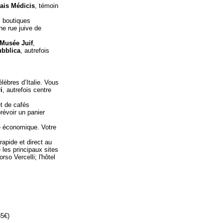
ais Médicis
, témoin
s boutiques
ne rue juive de
Musée Juif
,
ubblica
, autrefois
lèbres d’Italie. Vous
i
, autrefois centre
t de cafés
révoir un panier
e économique. Votre
rapide et direct au
 les principaux sites
so Vercelli; l'hôtel
35€)