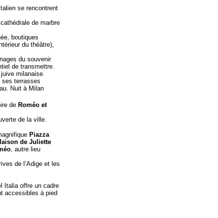
italien se rencontrent
 cathédrale de marbre
née, boutiques
térieur du théâtre),
nages du souvenir
tiel de transmettre.
juive milanaise.
, ses terrasses
au. Nuit à Milan
oire de
Roméo et
verte de la ville.
 magnifique
Piazza
aison de Juliette
méo
, autre lieu
ives de l’Adige et les
 Italia offre un cadre
nt accessibles à pied