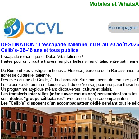
Mobiles et WhatsAp
DESTINATION : L'escapade italienne, du 9 au 20 août 2026
Célib's- 36-46 ans et tous publics
Escapade romantique et Dolce Vita italienne !
Partez pour un circuit à travers les plus belles villes d’Italie, entre patrim
De Rome et ses vestiges antiques à Florence, berceau de la Renaissance, en 
richesse culturelle italienne.
Des rives du lac de Garde, à la charmante Sirmione, avant de terminer par 
Le séjour se clôturera en douceur au Lido de Venise, pour une parenthèse baln
Un programme atypique mêlant découvertes, culture et plaisir.
Les transferts inter villes (même avec excursions) rassemblent tous les
sont
dédiés "groupe célibataires"
avec un guide, un accompagnateur
Les "Célib's" disposent d'un accompagnateur dédié pendant tout le séjo