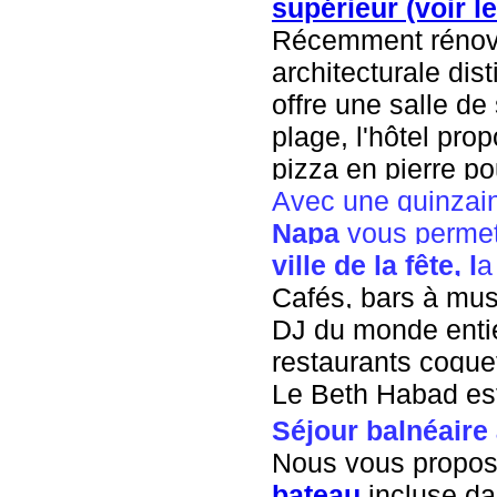
supérieur (voir le 
Récemment rénové
architecturale dist
offre une salle de
plage, l'hôtel pro
pizza en pierre po
Avec une quinzaine
Napa
vous permet
ville de la fête, l
a
Cafés, bars à mus
DJ du monde entie
restaurants coquet
Le Beth Habad est
Séjour balnéaire
Nous vous propos
bateau
incluse da