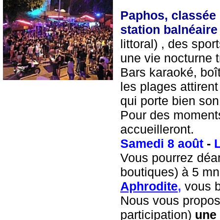
Paphos, classée
station balnéaire
littoral) , des spor
une vie nocturne 
Bars karaoké, boît
les plages attiren
qui porte bien son
Pour des moments 
accueilleront.
Samedi 8 août
-
Vous pourrez déa
boutiques) à 5 mn 
Aphrodite
,
vous b
Nous vous propose
participation)
une