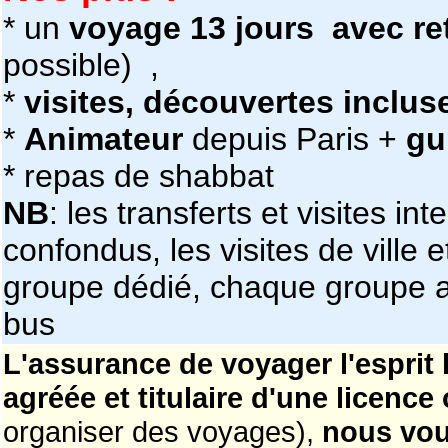
* un
voyage 13 jours avec r
possible)
,
*
visites, découvertes inclus
*
Animateur
depuis Paris +
gu
* repas de shabbat
NB
: les transferts et visites in
confondus, les visites de ville e
groupe dédié, chaque groupe a
bus
L'assurance de voyager l'esprit l
agréée et titulaire d'une licence
organiser des voyages),
nous vou