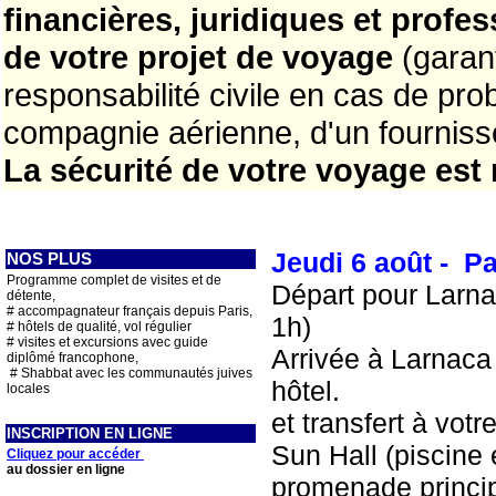
financières, juridiques et profe
de votre projet de voyage
(garan
responsabilité civile en cas de pro
compagnie aérienne, d'un fournisseu
La sécurité de votre voyage est n
Jeudi 6 août - Pa
NOS PLUS
P
rogramme complet de visites et de
Départ pour Larna
détente,
# accompagnateur français depuis Paris,
1h)
# hôtels de qualité, vol régulier
# visites et excursions avec guide
Arrivée à Larnaca 
diplômé francophone,
# Shabbat avec les communautés juives
hôtel.
locales
et transfert à votr
INSCRIPTION EN LIGNE
Sun Hall (piscine e
Cliquez pour accéder
au dossier en ligne
promenade princip