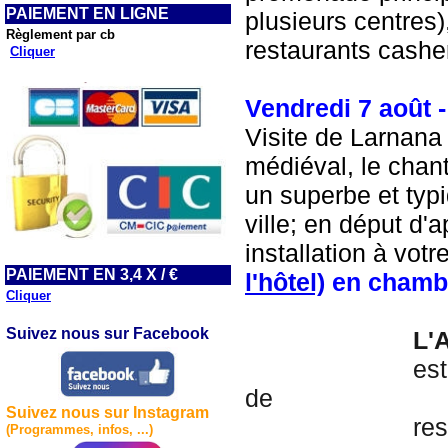
PAIEMENT EN LIGNE
plusieurs centres)
Règlement par cb
restaurants casher
Cliquer
Vendredi 7 août 
Visite de Larnana 
médiéval, le chant
un superbe et typ
ville; en déput d'
installation à votr
PAIEMENT EN 3,4 X / €
l'hôtel)
en chamb
Cliquer
Suivez nous sur Facebook
			
			est installé à 200 m d'une de plage de sable, de pubs, 
de 

Suivez nous sur Instagram
			restaurants, de boutiques, de sites historiques locaux 
(Programmes, infos, ...)